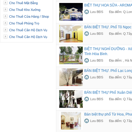
Cho Thuê Mặt Bằng
BIỆT THỰ HOA SỮA - AROM
Cho Thuê Kho Xưởng
Lưu BĐS
Địa điểm: Q.Lon
Cho Thuê Cửa Hàng / Shop
Cho Thuê Phòng Trọ
BÁN BIỆT THỰ. Phố Tô Ngọc 
Cho Thuê Căn Hộ Dịch Vụ
Lưu BĐS
Địa điểm: Q.Tây
Cho Thuê Căn Hộ Dịch Vụ
BIỆT THỰ NGHỈ DƯỠNG - Xóm
Tỉnh Hòa Bình.
Lưu BĐS
Địa điểm: , Hà N
BÁN BIỆT THỰ. Phố Lạc Long
Lưu BĐS
Địa điểm: Q.Tây
BÁN BIỆT THỰ Phố Xuân Diệu
Lưu BĐS
Địa điểm: Q.Tây
Bán biệt thự phố Từ Hoa, Ph
Lưu BĐS
Địa điểm: Q.Tây