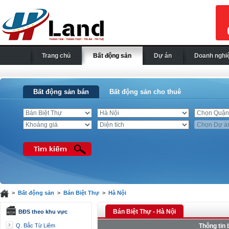
Trang chủ
Bất động sản
Dự án
Doanh nghi
Bất động sản bán
Bất động sản cho thuê
>
Bất động sản
>
Bán Biệt Thự
>
Hà Nội
Bán Biệt Thự - Hà Nội
BĐS theo khu vực
Q. Bắc Từ Liêm
Thông tin 