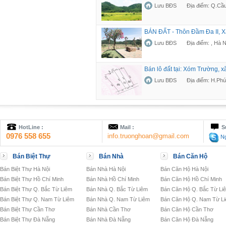
Lưu BĐS
Địa điểm: Q.Cầu
BÁN ĐẤT - Thôn Đầm Đa II, 
Lưu BĐS
Địa điểm: , Hà N
Bán lô đất tại: Xóm Trường, 
Lưu BĐS
Địa điểm: H.Phú
HotLine :
Mail :
S
0976 558 655
info.truonghoan@gmail.com
Ng
Bán Biệt Thự
Bán Nhà
Bán Căn Hộ
Bán Biệt Thự Hà Nội
Bán Nhà Hà Nội
Bán Căn Hộ Hà Nội
Bán Biệt Thự Hồ Chí Minh
Bán Nhà Hồ Chí Minh
Bán Căn Hộ Hồ Chí Minh
Bán Biệt Thự Q. Bắc Từ Liêm
Bán Nhà Q. Bắc Từ Liêm
Bán Căn Hộ Q. Bắc Từ Li
Bán Biệt Thự Q. Nam Từ Liêm
Bán Nhà Q. Nam Từ Liêm
Bán Căn Hộ Q. Nam Từ L
Bán Biệt Thự Cần Thơ
Bán Nhà Cần Thơ
Bán Căn Hộ Cần Thơ
Bán Biệt Thự Đà Nẵng
Bán Nhà Đà Nẵng
Bán Căn Hộ Đà Nẵng