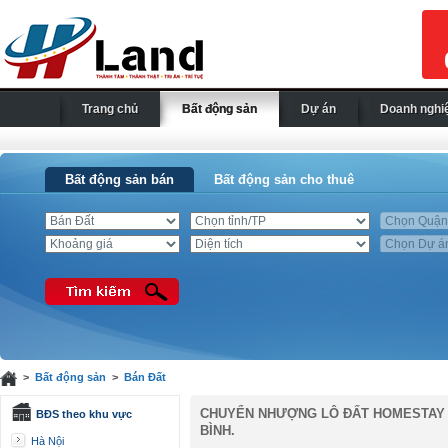
Trang chủ
Bất động sản
Dự án
Doanh nghi
Bất động sản bán
Bất động sản cho thuê
>
Bất động sản
>
Bán Đất
CHUYỂN NHƯỢNG LÔ ĐẤT HOMESTAY TẠI
BĐS theo khu vực
BÌNH.
Hà Nội