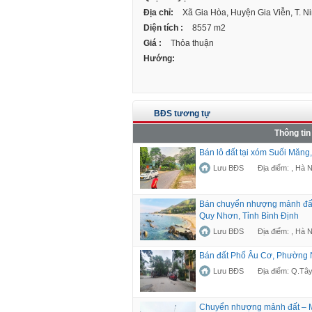
Địa chỉ:
Xã Gia Hòa, Huyện Gia Viễn, T. Ni
Diện tích :
8557 m2
Giá :
Thỏa thuận
Hướng:
BĐS tương tự
Thông tin
Bán lô đất tại xóm Suối Măng
Lưu BĐS
Địa điểm: , Hà N
Bán chuyển nhượng mảnh đất
Quy Nhơn, Tỉnh Bình Định
Lưu BĐS
Địa điểm: , Hà N
Bán đất Phố Âu Cơ, Phường N
Lưu BĐS
Địa điểm: Q.Tây
Chuyển nhượng mảnh đất – 