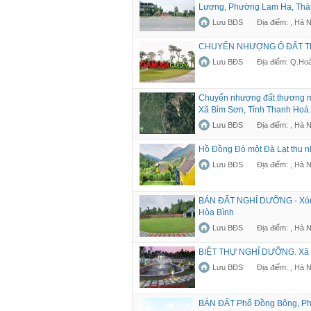
Lương, Phường Lam Hạ, Thà
Lưu BĐS
Địa điểm: , Hà N
CHUYỂN NHƯỢNG Ô ĐẤT T
Lưu BĐS
Địa điểm: Q.Ho
Chuyển nhượng đất thương mạ
Xã Bỉm Sơn, Tỉnh Thanh Hoá.
Lưu BĐS
Địa điểm: , Hà N
Hồ Đồng Đò một Đà Lạt thu n
Lưu BĐS
Địa điểm: , Hà N
BÁN ĐẤT NGHỈ DƯỠNG - Xóm 
Hòa Bình
Lưu BĐS
Địa điểm: , Hà N
BIỆT THỰ NGHỈ DƯỠNG. Xã C
Lưu BĐS
Địa điểm: , Hà N
BÁN ĐẤT Phố Đồng Bông, Phư