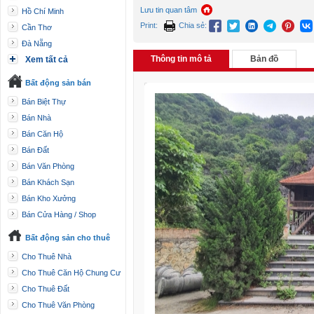
Lưu tin quan tâm
Hồ Chí Minh
Print:
Chia sẻ:
Cần Thơ
Đà Nẵng
Thông tin mô tả
Bản đồ
Xem tất cả
Bất động sản bán
Bán Biệt Thự
Bán Nhà
Bán Căn Hộ
Bán Đất
Bán Văn Phòng
Bán Khách Sạn
Bán Kho Xưởng
Bán Cửa Hàng / Shop
Bất động sản cho thuê
Cho Thuê Nhà
Cho Thuê Căn Hộ Chung Cư
Cho Thuê Đất
Cho Thuê Văn Phòng