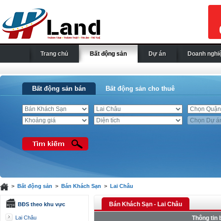
Trang chủ
Bất động sản
Dự án
Doanh nghi
Bất động sản bán
Bất động sản cho thuê
>
Bất động sản
>
Bán Khách Sạn
>
Lai Châu
Bán Khách Sạn - Lai Châu
BĐS theo khu vực
Lai Châu
Thông tin 