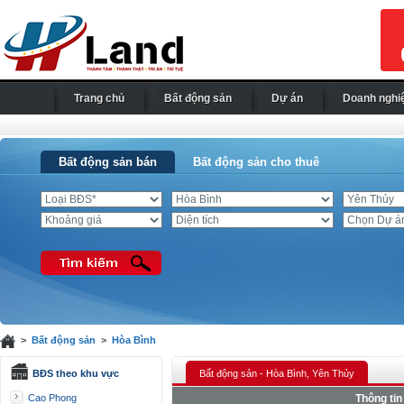
Trang chủ
Bất động sản
Dự án
Doanh nghi
Bất động sản bán
Bất động sản cho thuê
>
Bất động sản
>
Hòa Bình
BĐS theo khu vực
Bất động sản - Hòa Bình, Yên Thủy
Cao Phong
Thông tin