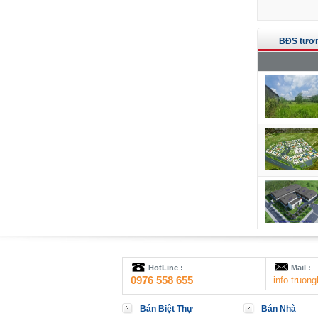
BĐS tươn
HotLine :
Mail :
0976 558 655
info.truo
Bán Biệt Thự
Bán Nhà