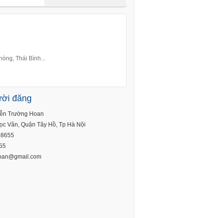
òng, Thái Bình...
ười đăng
ễn Trường Hoan
c Vân, Quận Tây Hồ, Tp Hà Nội
8655
55
hoan@gmail.com