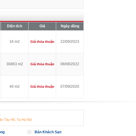
Diện tích
Giá
Ngày đăng
16 m2
22/09/2023
Giá thỏa thuận
30863 m2
08/08/2022
Giá thỏa thuận
40 m2
07/09/2020
Giá thỏa thuận
:
ận Tây Hồ, Tp Hà Nội
òng
Bán Khách Sạn