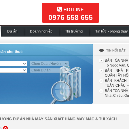
HOTLINE
0976 558 655
Dự án
Doanh nghiệp
Thị trường
Tin tức - phong thủy
TIN NỔI BẬT
sản cho thuê
BÁN TÒA NHÀ 
Tô Ngọc Vân, Q
BÁN NHÀ P
QUẬN TÂY HỒ,
BÁN KHÁCH
TUẦN CHÂU –
HẠ ...
BÁN TÒA NHÀ 
Nhật Chiêu, Quậ
ƯỢNG DỰ ÁN NHÀ MÁY SẢN XUẤT HÀNG MAY MẶC & TÚI XÁCH
m