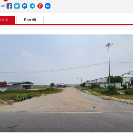
a sẻ:
mô tả
Bản đồ