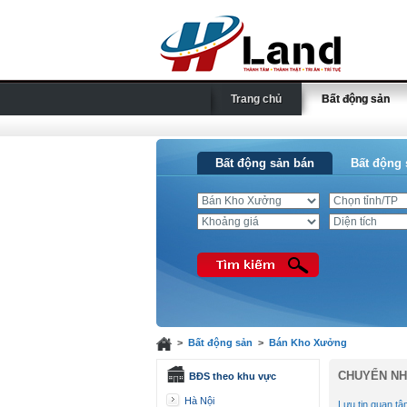
Trang chủ
Bất động sản
Bất động sản bán
Bất động 
>
Bất động sản
>
Bán Kho Xưởng
CHUYỂN NH
BĐS theo khu vực
Hà Nội
Lưu tin quan tâ