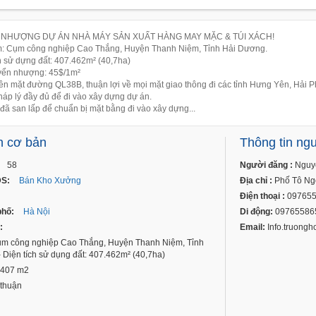
NHƯỢNG DỰ ÁN NHÀ MÁY SẢN XUẤT HÀNG MAY MẶC & TÚI XÁCH!
ểm: Cụm công nghiệp Cao Thắng, Huyện Thanh Niệm, Tỉnh Hải Dương.
ch sử dựng đất: 407.462m² (40,7ha)
uyển nhượng: 45$/1m²
rên mặt đường QL38B, thuận lợi về mọi mặt giao thông đi các tỉnh Hưng Yên, Hải Ph
háp lý đầy đủ để đi vào xây dựng dự án.
 đã san lấp để chuẩn bị mặt bằng đi vào xây dựng...
n cơ bản
Thông tin ng
58
Người đăng :
Nguy
ĐS:
Bán Kho Xưởng
Địa chỉ :
Phố Tô Ngọ
Điện thoại :
097655
phố:
Hà Nội
Di động:
09765586
:
Email:
Info.truong
m công nghiệp Cao Thắng, Huyện Thanh Niệm, Tỉnh
 Diện tích sử dụng đất: 407.462m² (40,7ha)
407 m2
thuận