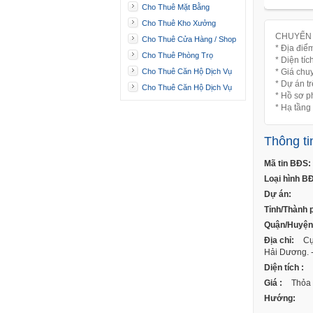
Cho Thuê Mặt Bằng
Cho Thuê Kho Xưởng
CHUYỂN 
Cho Thuê Cửa Hàng / Shop
* Địa đi
Cho Thuê Phòng Trọ
* Diện tí
Cho Thuê Căn Hộ Dịch Vụ
* Giá ch
* Dự án t
Cho Thuê Căn Hộ Dịch Vụ
* Hồ sơ p
* Hạ tầng
Thông ti
Mã tin BĐS:
Loại hình B
Dự án:
Tỉnh/Thành 
Quận/Huyện
Địa chỉ:
Cụ
Hải Dương. -
Diện tích :
Giá :
Thỏa 
Hướng: