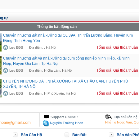
g tự
Thông tin bất động sản
Chuyển nhượng đất nhà xưởng tại QL 39A, Thị trấn Lương Bằng, Huyện Kim
Động, Tỉnh Hưng Yên
Tổng giá: Giá thỏa thuận
Lưu BĐS
Địa điểm: , Hà Nội
Chuyển nhượng đất và nhà xưởng tại cụm công nghiệp Ninh Hiệp, xã Ninh
Hiệp, Huyện Gia Lâm, Tp Hà Nội
Tổng giá: Giá thỏa thuận
Lưu BĐS
Địa điểm: H.Gia Lâm, Hà Nội
CHUYỂN NHƯỢNG ĐẤT, NHÀ XƯỞNG TẠI XÃ CHÂU CAN, HUYỆN PHÚ
XUYÊN, TP HÀ NỘI
Tổng giá: Giá thỏa thuận
Lưu BĐS
Địa điểm: H.Phú Xuyên, Hà Nội
Support Online :
Địa chỉ liên hệ 
nghoan@gmail.com
Phố Tô Ngọc Vân, Qu
Nguyễn Trường Hoan
Bán Căn Hộ
Bán Đất
Bán Văn Ph