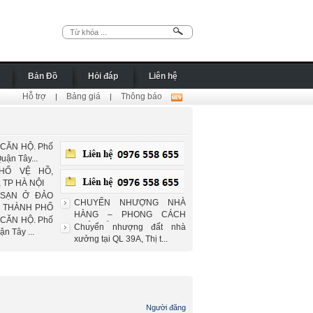
Bản Đồ
Hỏi đáp
Liên hệ
Hỗ trợ
Bảng giá
Thông báo
|
|
CĂN HỘ. Phố
uận Tây...
HỐ VỆ HỒ,
 TP HÀ NỘI
 SẠN Ở ĐẢO
CHUYỂN NHƯỢNG NHÀ
 THÀNH PHỐ
HÀNG – PHONG CÁCH
CĂN HỘ. Phố
NHẬT BẢN!
Chuyển nhượng đất nhà
n Tây ...
xưởng tại QL 39A, Thị t...
Người đăng