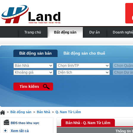
Trang chủ
Bất động sản
Dự án
Doanh nghi
Bất động sản bán
Bất động sản cho thuê
>
Bất động sản
>
Bán Nhà
>
Q. Nam Từ Liêm
Bán Nhà - Q. Nam Từ Liêm
BĐS theo khu vực
Xem tất cả
Thông tin 