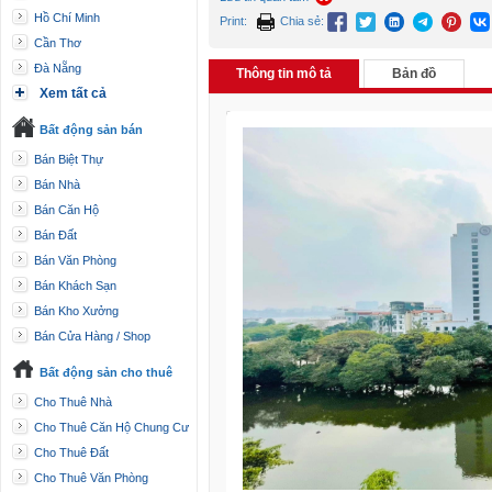
Hồ Chí Minh
Print:
Chia sẻ:
Cần Thơ
Đà Nẵng
Thông tin mô tả
Bản đồ
Xem tất cả
Bất động sản bán
Bán Biệt Thự
Bán Nhà
Bán Căn Hộ
Bán Đất
Bán Văn Phòng
Bán Khách Sạn
Bán Kho Xưởng
Bán Cửa Hàng / Shop
Bất động sản cho thuê
Cho Thuê Nhà
Cho Thuê Căn Hộ Chung Cư
Cho Thuê Đất
Cho Thuê Văn Phòng