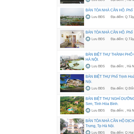
BÁN TÒA NHÀ CĂN HỘ. Phố Tr
Lưu BĐS
Địa điểm: Q.Tây
BÁN TÒA NHÀ CĂN HỘ. Phố Nh
Lưu BĐS
Địa điểm: Q.Tây
BÁN BIỆT THỰ THÀNH PHỐ GI
HÀ NỘI.
Lưu BĐS
Địa điểm: , Hà N
BÁN BIỆT THỰ Phố Trịnh Hoà
Nội.
Lưu BĐS
Địa điểm: Q.Đố
BÁN BIỆT THỰ NGHỈ DƯỠNG 
Sơn, Tỉnh Hòa Bình.
Lưu BĐS
Địa điểm: , Hà N
BÁN TÒA NHÀ CĂN HỘ DỊCH V
Trưng, Tp Hà Nội.
Lưu BĐS
Địa điểm: Q.Hai