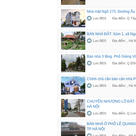
Nhà mặt Ngõ 275, Đường Âu 
Lưu BĐS
Địa điểm: Q.Tây
BÁN NHÀ ĐẤT. Xóm 1, xã Nga
Lưu BĐS
Địa điểm: , Hà N
Bán nhà 3 tầng. Phố Giảng V
Lưu BĐS
Địa điểm: Q.Đố
Chính chủ cần bán căn nhà P
Lưu BĐS
Địa điểm: , Hà N
CHUYỂN NHƯỢNG LÔ ĐẤT -
HÀ NỘI
Lưu BĐS
Địa điểm: Q.Lon
BÁN NHÀ Ở PHỐ LÊ QUANG
TP HÀ NỘI
Lưu BĐS
Địa điểm: , Hà N