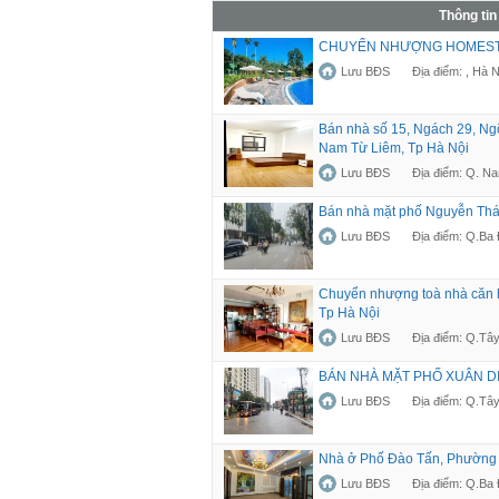
Thông tin
CHUYỂN NHƯỢNG HOMESTAY
Lưu BĐS
Địa điểm: , Hà N
Bán nhà số 15, Ngách 29, N
Nam Từ Liêm, Tp Hà Nội
Lưu BĐS
Địa điểm: Q. N
Bán nhà mặt phố Nguyễn Thá
Lưu BĐS
Địa điểm: Q.Ba 
Chuyển nhượng toà nhà căn 
Tp Hà Nội
Lưu BĐS
Địa điểm: Q.Tây
BÁN NHÀ MẶT PHỐ XUÂN DI
Lưu BĐS
Địa điểm: Q.Tây
Nhà ở Phố Đào Tấn, Phường 
Lưu BĐS
Địa điểm: Q.Ba 