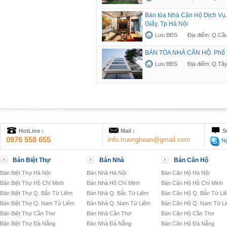
Bán tòa Nhà Căn Hộ Dịch Vụ
Giấy, Tp Hà Nội
Lưu BĐS
Địa điểm: Q.Cầu
BÁN TÒA NHÀ CĂN HỘ. Phố T
Lưu BĐS
Địa điểm: Q.Tây
HotLine :
Mail :
S
0976 558 655
info.truonghoan@gmail.com
Ng
Bán Biệt Thự
Bán Nhà
Bán Căn Hộ
Bán Biệt Thự Hà Nội
Bán Nhà Hà Nội
Bán Căn Hộ Hà Nội
Bán Biệt Thự Hồ Chí Minh
Bán Nhà Hồ Chí Minh
Bán Căn Hộ Hồ Chí Minh
Bán Biệt Thự Q. Bắc Từ Liêm
Bán Nhà Q. Bắc Từ Liêm
Bán Căn Hộ Q. Bắc Từ Li
Bán Biệt Thự Q. Nam Từ Liêm
Bán Nhà Q. Nam Từ Liêm
Bán Căn Hộ Q. Nam Từ L
Bán Biệt Thự Cần Thơ
Bán Nhà Cần Thơ
Bán Căn Hộ Cần Thơ
Bán Biệt Thự Đà Nẵng
Bán Nhà Đà Nẵng
Bán Căn Hộ Đà Nẵng