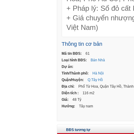
+ Pháp lý: Sổ đỏ cất 
+ Giá chuyển nhượng
Việt Nam)
Thông tin cơ bản
Mã tin BĐS:
61
Loại hình BĐS:
Bán Nhà
Dự án:
Tỉnh/Thành phố:
Hà Nội
Quận/Huyện:
Q.Tây Hồ
Địa chỉ:
Phố Từ Hoa, Quận Tây Hồ, Thành 
Diện tích :
116 m2
Giá:
48 Tỷ
Hướng:
Tây nam
BĐS tương tự