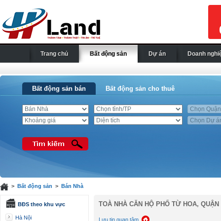
Trang chủ
Bất động sản
Dự án
Doanh nghi
Bất động sản bán
Bất động sản cho thuê
>
Bất động sản
>
Bán Nhà
TOÀ NHÀ CĂN HỘ PHỐ TỪ HOA, QUẬN 
BĐS theo khu vực
Hà Nội
Lưu tin quan tâm