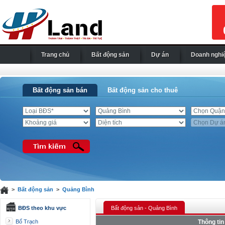
Trang chủ
Bất động sản
Dự án
Doanh nghi
Bất động sản bán
Bất động sản cho thuê
>
Bất động sản
>
Quảng Bình
BĐS theo khu vực
Bất động sản - Quảng Bình
Bố Trạch
Thông tin