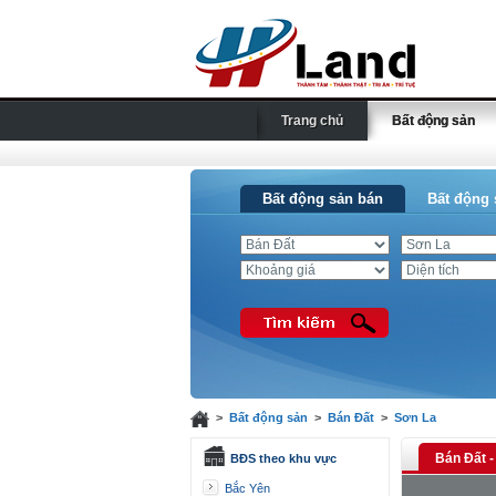
Trang chủ
Bất động sản
Bất động sản bán
Bất động 
>
Bất động sản
>
Bán Đất
>
Sơn La
Bán Đất -
BĐS theo khu vực
Bắc Yên