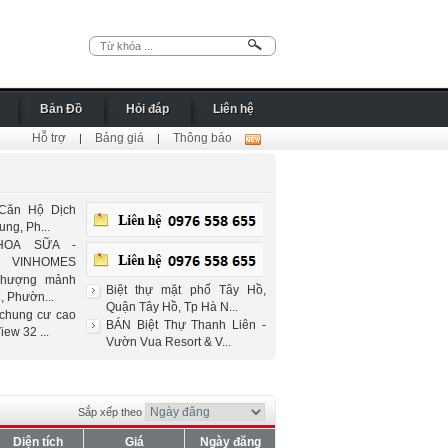
Bản Đồ
Hỏi đáp
Liên hệ
Hỗ trợ
Bảng giá
Thông báo
|
|
Căn Hộ Dịch
ng, Ph...
HOA SỮA -
VINHOMES
nhượng mảnh
Biệt thự mặt phố Tây Hồ,
, Phườn...
Quận Tây Hồ, Tp Hà N...
hung cư cao
BÁN Biệt Thự Thanh Liên -
ew 32 ...
Vườn Vua Resort & V...
Sắp xếp theo
Diện tích
Giá
Ngày đăng