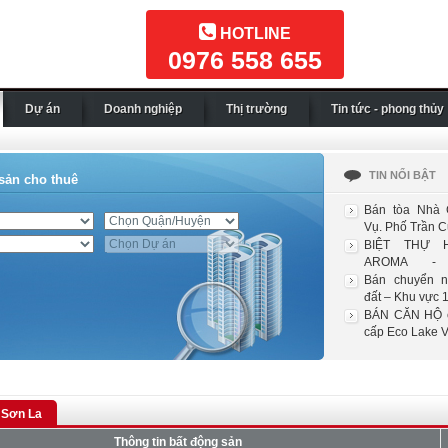
HOTLINE
0976 558 655
Dự án
Doanh nghiệp
Thị trường
Tin tức - phong thủy
TIN NỔI BẬT
sản cho thuê
Bán tòa Nhà 
Vụ. Phố Trần Cu
BIỆT THỰ 
AROMA - 
RIVERSIDE
Bán chuyển 
đất – Khu vực 1
BÁN CĂN HỘ c
cấp Eco Lake Vi
 Sơn La
Thông tin bất động sản