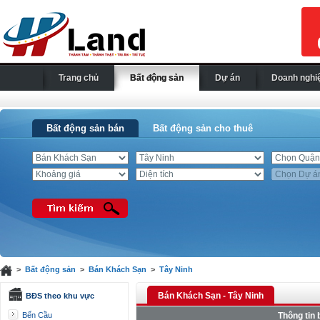
Trang chủ
Bất động sản
Dự án
Doanh nghi
Bất động sản bán
Bất động sản cho thuê
>
Bất động sản
>
Bán Khách Sạn
>
Tây Ninh
Bán Khách Sạn - Tây Ninh
BĐS theo khu vực
Bến Cầu
Thông tin 