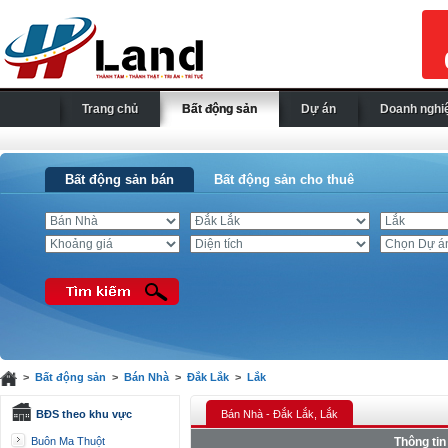
Trang chủ
Bất động sản
Dự án
Doanh nghi
Bất động sản bán
Bất động sản cho thuê
>
Bất động sản
>
Bán Nhà
>
Đắk Lắk
>
Lắk
BĐS theo khu vực
Bán Nhà - Đắk Lắk, Lắk
Buôn Ma Thuột
Thông tin