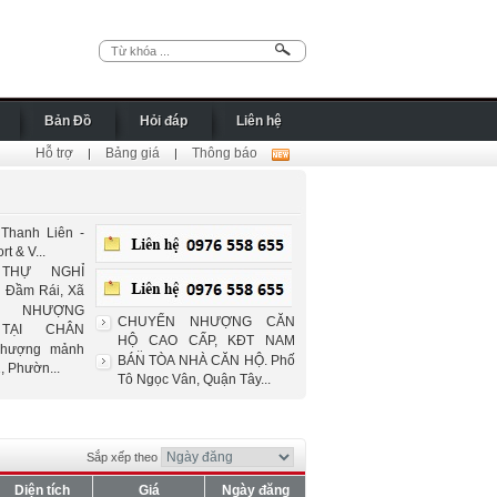
Bản Đồ
Hỏi đáp
Liên hệ
Hỗ trợ
Bảng giá
Thông báo
|
|
Thanh Liên -
t & V...
 THỰ NGHỈ
Đầm Rái, Xã
 NHƯỢNG
CHUYỂN NHƯỢNG CĂN
 TẠI CHÂN
HỘ CAO CẤP, KĐT NAM
A...
nhượng mảnh
THĂNG ...
BÁN TÒA NHÀ CĂN HỘ. Phố
, Phườn...
Tô Ngọc Vân, Quận Tây...
Sắp xếp theo
Diện tích
Giá
Ngày đăng