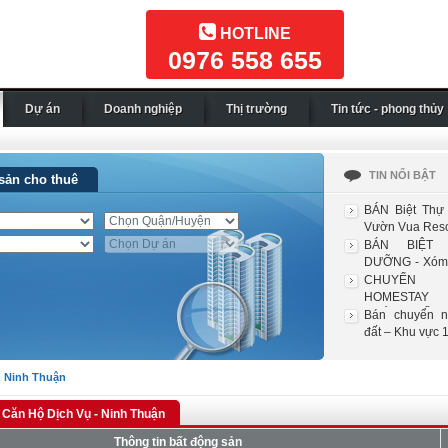
HOTLINE
0976 558 655
Dự án
Doanh nghiệp
Thị trường
Tin tức - phong thủy
TIN NỔI BẬT
sản cho thuê
BÁN Biệt Thự 
Vườn Vua Resor
BÁN BIỆT
DƯỠNG - Xóm 
Nhu...
CHUYỂN
HOMESTAY
VƯỜN QUỐC GI
Bán chuyển 
đất – Khu vực 1
>
Ninh Thuận
Căn Hộ Dịch Vụ - Ninh Thuận
Thông tin bất động sản