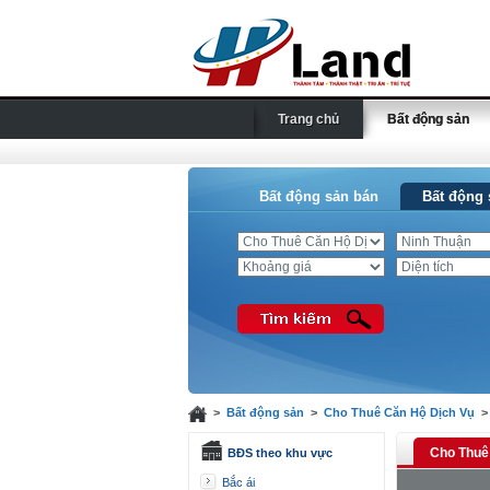
Trang chủ
Bất động sản
Bất động sản bán
Bất động 
>
Bất động sản
>
Cho Thuê Căn Hộ Dịch Vụ
Cho Thuê 
BĐS theo khu vực
Bắc ái