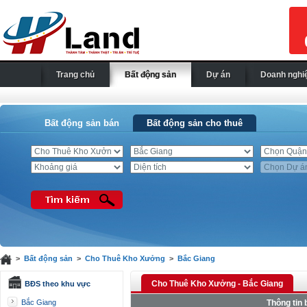
Trang chủ
Bất động sản
Dự án
Doanh nghi
Bất động sản bán
Bất động sản cho thuê
>
Bất động sản
>
Cho Thuê Kho Xưởng
>
Bắc Giang
Cho Thuê Kho Xưởng - Bắc Giang
BĐS theo khu vực
Bắc Giang
Thông tin 