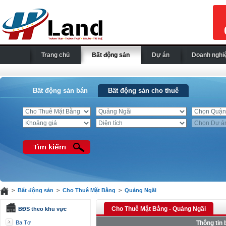
Trang chủ
Bất động sản
Dự án
Doanh nghi
Bất động sản bán
Bất động sản cho thuê
>
Bất động sản
>
Cho Thuê Mặt Bằng
>
Quảng Ngãi
Cho Thuê Mặt Bằng - Quảng Ngãi
BĐS theo khu vực
Ba Tơ
Thông tin 