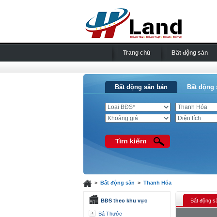
Trang chủ
Bất động sản
Bất động sản bán
Bất động 
>
Bất động sản
>
Thanh Hóa
BĐS theo khu vực
Bất động s
Bá Thước