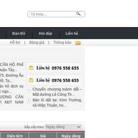
Bản Đồ
Hỏi đáp
Liên hệ
Hỗ trợ
Bảng giá
Thông báo
|
|
CĂN HỘ. Phố
uận Tây...
75, Đường Âu
ồ, Tp...
ăn hộ dịch vụ
Chuyển nhượng mảnh đất –
 ngo...
Mặt đường Lê Công Th...
HƯỢNG CĂN
Bán lô đất tại: Xóm Trường,
P, KĐT NAM
xã Hiệp Thuận, hu...
Sắp xếp theo
Diện tích
Giá
Ngày đăng