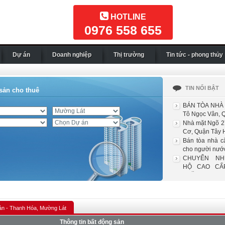
HOTLINE
0976 558 655
Dự án
Doanh nghiệp
Thị trường
Tin tức - phong thủy
TIN NỔI BẬT
sản cho thuê
BÁN TÒA NHÀ 
Tô Ngọc Vân, Q
Nhà mặt Ngõ 2
Cơ, Quận Tây H
Bán tòa nhà c
cho người nước
CHUYỂN N
HỘ CAO CẤ
THĂNG ...
ản - Thanh Hóa, Mường Lát
Thông tin bất động sản