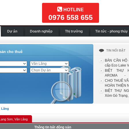
HOTLINE
0976 558 655
Dự án
Doanh nghiệp
Thị trường
Tin tức - phong thủy
TIN NỔI BẬT
sản cho thuê
BÁN CĂN HỘ c
cấp Eco Lake Vi
BIỆT THỰ 
AROMA - 
RIVERSIDE
CHO THUÊ VĂ
HOÀN THIỆN N
BIỆT THỰ NG
Xóm Gò Trạng, 
 Lãng
Lạng Sơn, Văn Lãng
Thông tin bất động sản