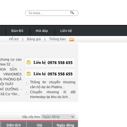
Bản Đồ
Hỏi đáp
Liên hệ
Hỗ trợ
Bảng giá
Thông báo
|
|
hung cư cao
ew 32 ...
HOA SỮA -
VINHOMES
N PHÒNG ĐÃ
Thông tin chuyển nhượng
ỘI THẤT
căn hộ dự án Platinu...
HỈ DƯỠNG -
Chuyển nhượng lô đất
Xã Cư Yên...
Homestay tại khu du lịch...
Sắp xếp theo
Diện tích
Giá
Ngày đăng