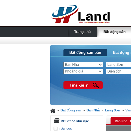
Trang chủ
Bất động sản
Bất động sản bán
Bất động 
>
Bất động sản
>
Bán Nhà
>
Lạng Sơn
>
Văn
BĐS theo khu vực
Bán Nhà - 
Bắc Sơn