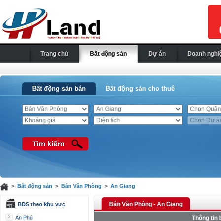
Trang chủ
Bất động sản
Dự án
Doanh nghi
Bất động sản bán
Bất động sản cho thuê
>
Bất động sản
>
Bán Văn Phòng
>
An Giang
Bán Văn Phòng - An Giang
BĐS theo khu vực
An Phú
Thông tin 