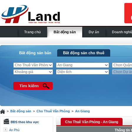
Trang chủ
Bất động sản
Dự án
Doanh nghi
Bất động sản bán
Bất động sản cho thuê
>
Bất động sản
>
Cho Thuê Văn Phòng
>
An Giang
Cho Thuê Văn Phòng - An Giang
BĐS theo khu vực
An Phú
Thông tin 