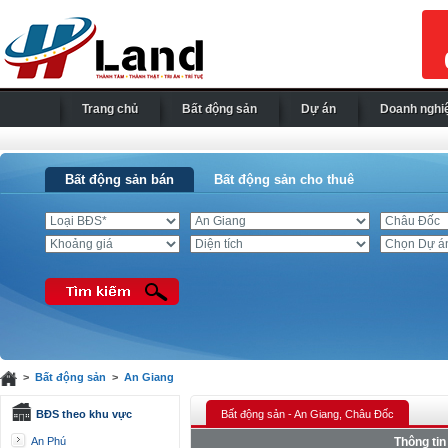
Trang chủ
Bất động sản
Dự án
Doanh nghi
Bất động sản bán
Bất động sản cho thuê
>
Bất động sản
>
An Giang
BĐS theo khu vực
Bất động sản - An Giang, Châu Đốc
An Phú
Thông tin