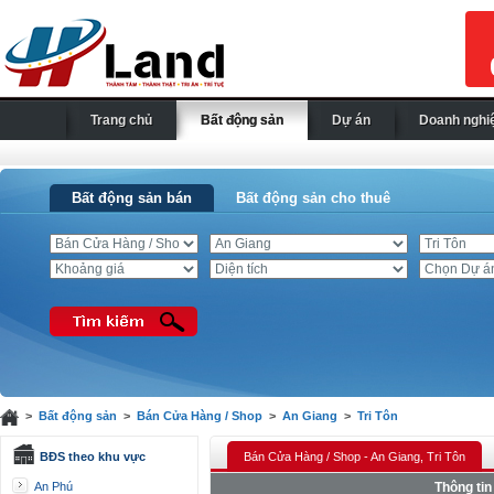
Trang chủ
Bất động sản
Dự án
Doanh nghi
Bất động sản bán
Bất động sản cho thuê
>
Bất động sản
>
Bán Cửa Hàng / Shop
>
An Giang
>
Tri Tôn
BĐS theo khu vực
Bán Cửa Hàng / Shop - An Giang, Tri Tôn
An Phú
Thông tin