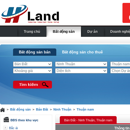
Trang chủ
Bất động sản
Dự án
Doanh nghi
Bất động sản bán
Bất động sản cho thuê
>
Bất động sản
>
Bán Đất
>
Ninh Thuận
>
Thuận nam
BĐS theo khu vực
Bán Đất - Ninh Thuận, Thuận nam
Bắc ái
Thông tin